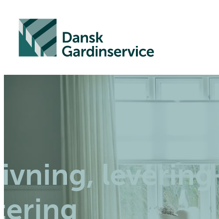
ivning, levering
ering