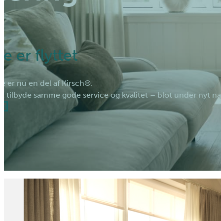
e er flyttet
e er nu en del af Kirsch®.
at tilbyde samme gode service og kvalitet – blot under nyt na
ch